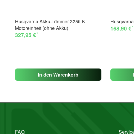
Husqvarna Akku-Trimmer 325iLK
Husqvarna
*
Motoreinheit (ohne Akku)
168,90 €
*
327,95 €
In den Warenkorb
FAQ
Service