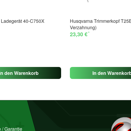
 Ladegerät 40-C750X
Husqvarna Trimmerkopf T25B
Verzahnung)
*
23,30 €
In den Warenkorb
In den Warenkor
 / Garantie