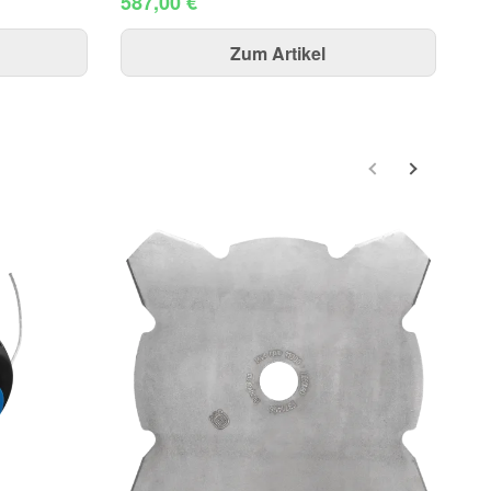
587,00 €
73
Zum Artikel