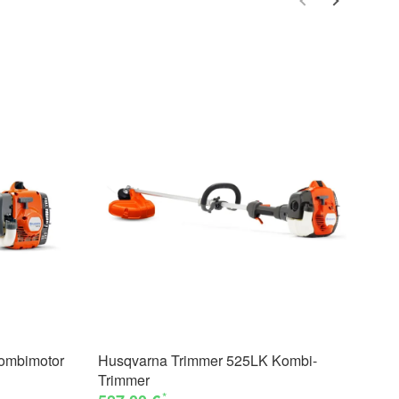
ombimotor
Husqvarna Trimmer 525LK Kombi-
Hu
Trimmer
Tr
*