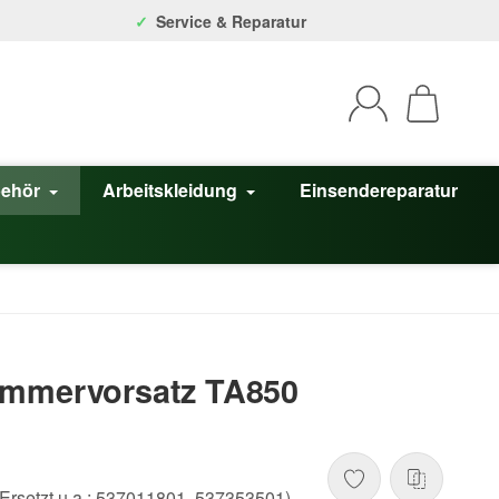
Service & Reparatur
behör
Arbeitskleidung
Einsendereparatur
immervorsatz TA850
Ersetzt u.a.: 537011801, 537353501)