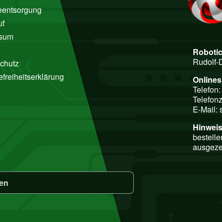
ieentsorgung
uf
ssum
Roboti
Rudolf-
chutz
efreiheitserklärung
Online
Telefon
Telefonz
E-Mail:
Hinweis
bestelle
ausgeze
fen