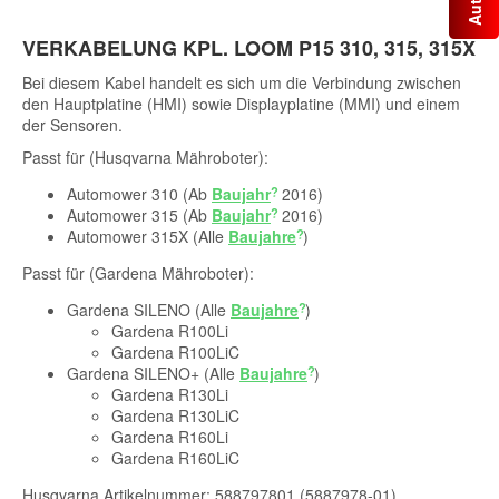
VERKABELUNG KPL. LOOM P15 310, 315, 315X
Bei diesem Kabel handelt es sich um die Verbindung zwischen
den Hauptplatine (HMI) sowie Displayplatine (MMI) und einem
der Sensoren.
Passt für (Husqvarna Mähroboter):
Automower 310 (Ab
Baujahr
2016)
Automower 315 (Ab
Baujahr
2016)
Automower 315X (Alle
Baujahre
)
Passt für (Gardena Mähroboter):
Gardena SILENO (Alle
Baujahre
)
Gardena R100Li
Gardena R100LiC
Gardena SILENO+ (Alle
Baujahre
)
Gardena R130Li
Gardena R130LiC
Gardena R160Li
Gardena R160LiC
Husqvarna Artikelnummer: 588797801 (5887978-01)