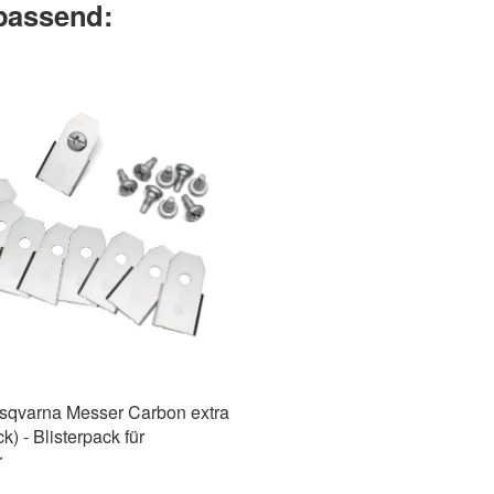
 passend:
usqvarna Messer Carbon extra
k) - Blisterpack für
r