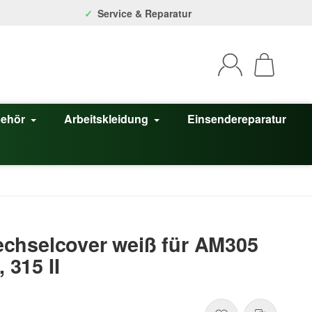
Service & Reparatur
behör
Arbeitskleidung
Einsendereparatur
chselcover weiß für AM305
, 315 II