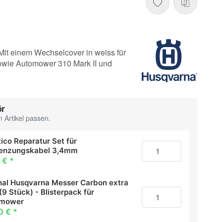
Mit einem Wechselcover in weiss für
wie Automower 310 Mark II und
ör
 Artikel passen.
ico Reparatur Set für
enzungskabel 3,4mm
 €
*
inal Husqvarna Messer Carbon extra
(9 Stück) - Blisterpack für
omower
0 €
*