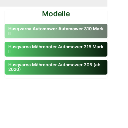
Modelle
Zum Modell gehen
Husqvarna Automower Automower 310 Mark
II
Husqvarna Mähroboter Automower 315 Mark
II
Husqvarna Mähroboter Automower 305 (ab
2020)