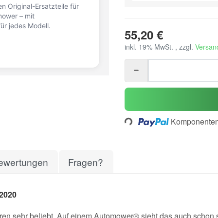
n Original-Ersatzteile für
ower – mit
ür jedes Modell.
55,20 €
inkl. 19% MwSt. , zzgl.
Versan
Loading...
Komponenten 
ewertungen
Fragen?
2020
hren sehr beliebt. Auf einem Automower® sieht das auch schon s