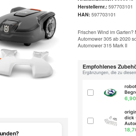
Herstellernr.:
597703101
HAN:
597703101
Frischen Wind im Garten? 
Automower 305 ab 2020 so
Automower 315 Mark II
Empfohlenes Zubeh
Ergänzungen, die zu diesem
robot
Begr
6,90
orig
dick 
Aut
18,7
efunden?