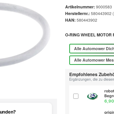
Artikelnummer:
9000583
Herstellernr.:
580443902 (E
HAN:
580443902
O-RING WHEEL MOTOR 
Alle Automower Dic
Alle Automower Mes
Empfohlenes Zubeh
Ergänzungen, die zu diesem
robot
Begr
6,90
efunden?
orig