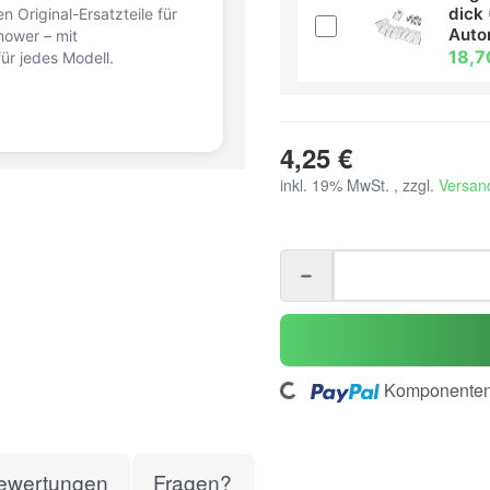
dick 
n Original-Ersatzteile für
Aut
ower – mit
18,7
ür jedes Modell.
4,25 €
inkl. 19% MwSt. , zzgl.
Versan
Loading...
Komponenten 
ewertungen
Fragen?