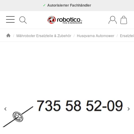
Autorisierter Fachhändler
/
Mähroboter Ersatzteile & Zubehör
/
Husqvarna Automower
/
Ersatzte
Startseite