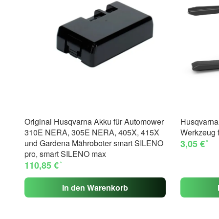
Original Husqvarna Akku für Automower
Husqvarna
310E NERA, 305E NERA, 405X, 415X
Werkzeug 
*
und Gardena Mähroboter smart SILENO
3,05 €
pro, smart SILENO max
*
110,85 €
In den Warenkorb