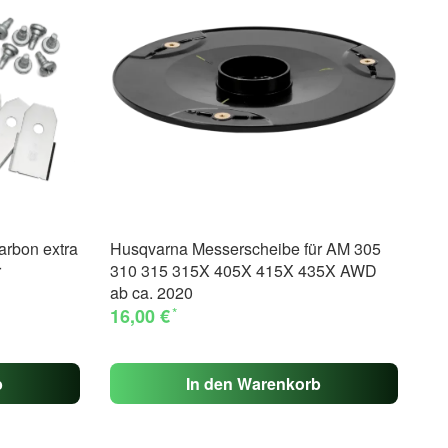
arbon extra
Husqvarna Messerscheibe für AM 305
Hu
r
310 315 315X 405X 415X 435X AWD
30
ab ca. 2020
40
*
16,00 €
34
b
In den Warenkorb