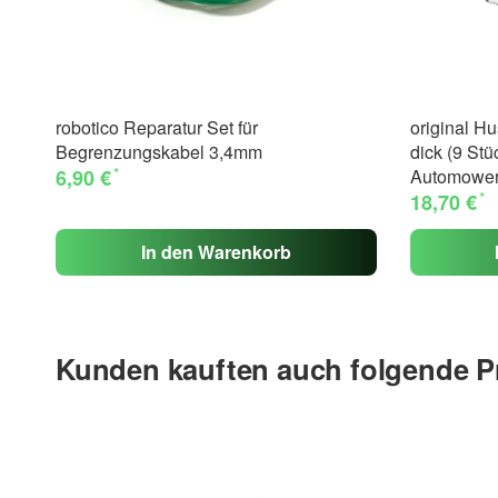
robotico Reparatur Set für
original H
Begrenzungskabel 3,4mm
dick (9 Stüc
*
6,90 €
Automowe
*
18,70 €
In den Warenkorb
Kunden kauften auch folgende P