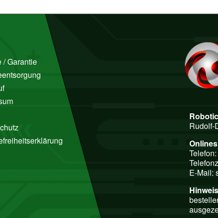
 / Garantie
ieentsorgung
uf
ssum
Roboti
Rudolf-
chutz
efreiheitserklärung
Online
Telefon
Telefonz
E-Mail:
Hinweis
bestelle
ausgeze