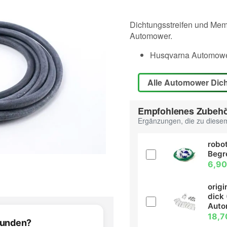
Dichtungsstreifen und Mem
Automower.
Husqvarna Automower
Alle Automower Dic
Empfohlenes Zubeh
Ergänzungen, die zu diesem
robot
Begr
6,90
orig
dick 
Aut
18,7
efunden?