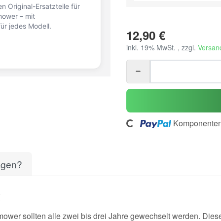
n Original-Ersatzteile für
ower – mit
ür jedes Modell.
12,90 €
inkl. 19% MwSt. , zzgl.
Versan
Komponenten 
Loading...
agen?
X
wer sollten alle zwei bis drei Jahre gewechselt werden. Dieses