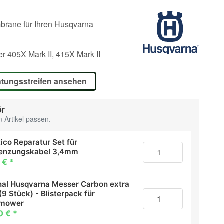
brane für Ihren Husqvarna
 405X Mark II, 415X Mark II
htungsstreifen ansehen
ör
 Artikel passen.
ico Reparatur Set für
enzungskabel 3,4mm
 €
*
inal Husqvarna Messer Carbon extra
(9 Stück) - Blisterpack für
omower
0 €
*