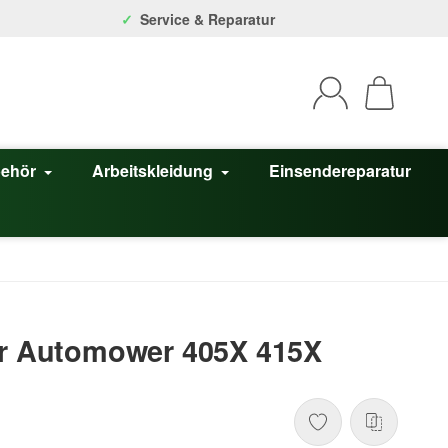
Service & Reparatur
behör
Arbeitskleidung
Einsendereparatur
n
ür Automower 405X 415X