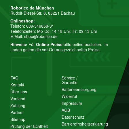
Robotico.de München
Rudolf-Diesel-Str. 6, 85221 Dachau
Onlineshop:
Telefon: 089/546858-31
Telefonzeiten: Mo-Do: 14-18 Uhr; Fr: 09-13 Uhr
E-Mail:
shop@robotico.de
Hinweis:
Für
Online-Preise
bitte online bestellen. Im
Laden gelten die vor Ort ausgezeichneten Preise.
FAQ
Service /
Garantie
Kontakt
Batterieentsorgung
Über uns
Widerruf
Versand
Impressum
Zahlung
AGB
Partner
Datenschutz
Sitemap
Barrierefreiheitserklärung
Prüfung der Echtheit