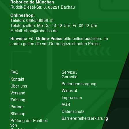
Robotico.de München
Rudolf-Diesel-Str. 6, 85221 Dachau
Onlineshop:
Telefon: 089/546858-31
Telefonzeiten: Mo-Do: 14-18 Uhr; Fr: 09-13 Uhr
E-Mail:
shop@robotico.de
Hinweis:
Für
Online-Preise
bitte online bestellen. Im
Laden gelten die vor Ort ausgezeichneten Preise.
FAQ
Service /
Garantie
Kontakt
Batterieentsorgung
Über uns
Widerruf
Versand
Impressum
Zahlung
AGB
Partner
Datenschutz
Sitemap
Barrierefreiheitserklärung
Prüfung der Echtheit
von