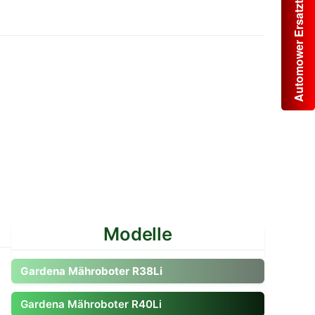
Automower Ersatzteile
Modelle
Zum Modell gehen
Gardena Mähroboter R38Li
Gardena Mähroboter R40Li