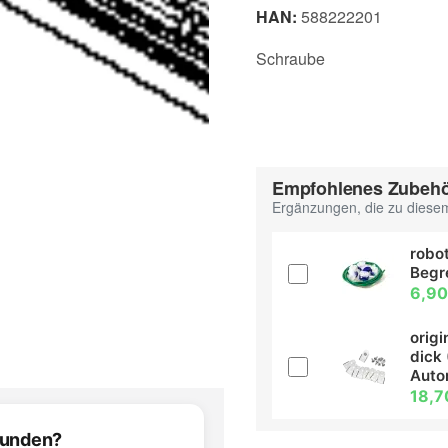
HAN:
588222201
Schraube
Empfohlenes Zubeh
Ergänzungen, die zu diesem
robot
Begr
6,90
orig
dick 
Aut
18,7
efunden?