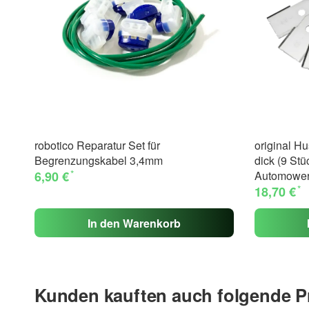
robotico Reparatur Set für
original H
Begrenzungskabel 3,4mm
dick (9 Stüc
*
6,90 €
Automowe
*
18,70 €
In den Warenkorb
Kunden kauften auch folgende P