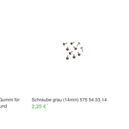
Gummi für
Schraube grau (14mm) 575 54 33-14
Hu
*
und
2,25 €
La
43
un
30