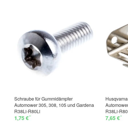
Schraube für Gummidämpfer
Husqvarna 
Automower 305, 308, 105 und Gardena
Automower
R38Li-R80Li
R38Li-R80
*
*
1,75 €
7,65 €