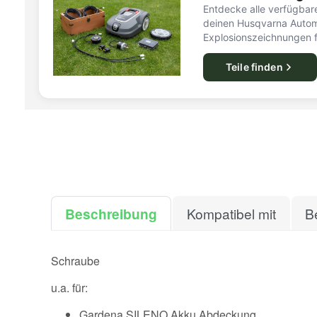
Entdecke alle verfügbare
deinen Husqvarna Autom
Explosionszeichnungen f
Teile finden
Beschreibung
Kompatibel mit
B
Schraube
u.a. für:
Gardena SILENO Akku Abdeckung