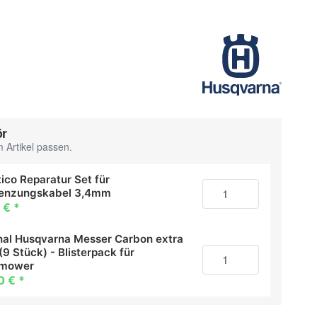
ör
 Artikel passen.
ico Reparatur Set für
enzungskabel 3,4mm
 €
*
inal Husqvarna Messer Carbon extra
(9 Stück) - Blisterpack für
omower
0 €
*