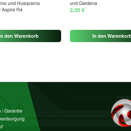
nimo und Husqvarna
und Gardena
*
 Aspire R4
2,35 €
In den Warenkorb
In den Warenkor
 / Garantie
ieentsorgung
uf