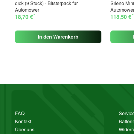
dick (9 Stück) - Blisterpack für
Sileno Mi
Automower
Automower
*
*
18,70 €
118,50 €
In den Warenkorb
FAQ
Service
Kontakt
Batter
Über uns
Widerr