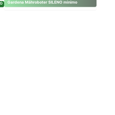
Zum Modell gehen
Gardena Mähroboter SILENO minimo
NG