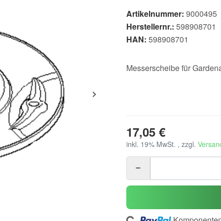
Artikelnummer:
9000495
Herstellernr.:
598908701
HAN:
598908701
Messerscheibe für Garden
17,05 €
inkl. 19% MwSt. , zzgl.
Versan
Komponenten 