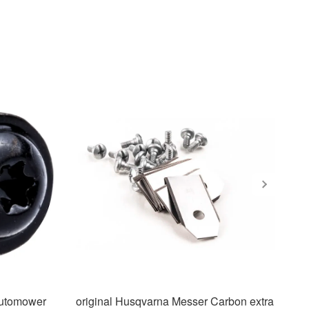
Automower
original Husqvarna Messer Carbon extra
Ga