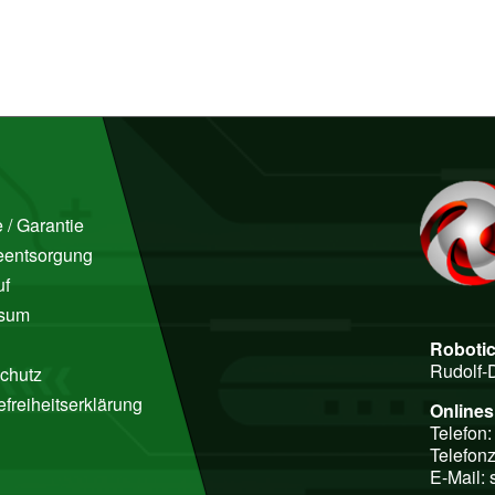
 / Garantie
ieentsorgung
uf
ssum
Roboti
Rudolf-
chutz
efreiheitserklärung
Online
Telefon
Telefonz
E-Mail: