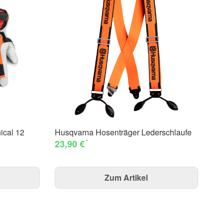
ical 12
Husqvarna Hosenträger Lederschlaufe
Hu
*
23,90 €
Ex
29
Zum Artikel