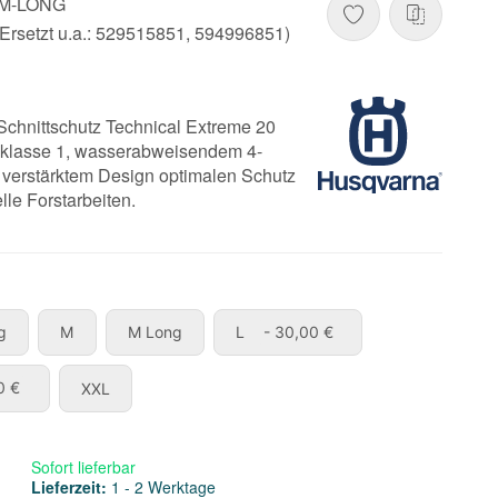
-M-LONG
Ersetzt u.a.: 529515851, 594996851)
chnittschutz Technical Extreme 20
tzklasse 1, wasserabweisendem 4-
 verstärktem Design optimalen Schutz
lle Forstarbeiten.
XL Long
M
M Long
L
g
M
M Long
L
- 30,00 €
XXL
0 €
XXL
Sofort lieferbar
Lieferzeit:
1 - 2 Werktage