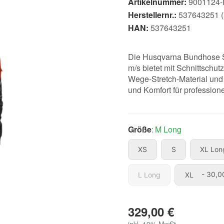
Artikelnummer:
9001124
Herstellernr.:
537643251 (
HAN:
537643251
Die Husqvarna Bundhose S
m/s bietet mit Schnittschu
Wege-Stretch-Material und
und Komfort für professione
Größe
M Long
XS
S
XS
S
XL Lon
L Long
XL
L Long
XL
- 30,0
329,00 €
inkl. 19% MwSt. ,