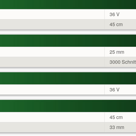
36 V
45 cm
25 mm
3000 Schnit
36 V
45 cm
33 mm