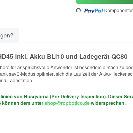
Loading...
Komponenten 
agen?
D45 inkl. Akku BLi10 und Ladegerät QC80
chere für anspruchsvolle Anwender ist besonders einfach zu be
ank savE-Modus optimiert sich die Laufzeit der Akku-Heckensch
und Ladestation.
inien von Husqvarna (Pre-Delivery-Inspection). Dieser Servic
Sie können dem unter
shop@ropbotico.de
widersprechen.