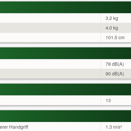
3.2 kg
4.0 kg
101.5 cm
78 dB(A)
90 dB(A)
13
terer Handgriff
1.3 m/s²