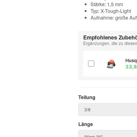
Stärke: 1,5 mm
Typ: X-Tough-Light
Aufnahme: große Au
Empfohlenes Zubeh
Ergänzungen, die zu diesem
Husq
33,
Teilung
Teilung
3/8
Länge
Länge
90cm 36"