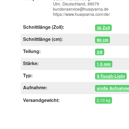
Ulm, Deutschland, 89079
kundenservice@husqvarna.de
https://www.husqvarna.com/de/
Schnittlänge (Zoll):
36 Zoll
Schnittlänge (cm):
90 cm
Teilung:
3/8
Stärke:
1,5 mm
Typ:
X-Tough-Light
Aufnahme:
große Aufnahm
Versandgewicht:
2,10 kg