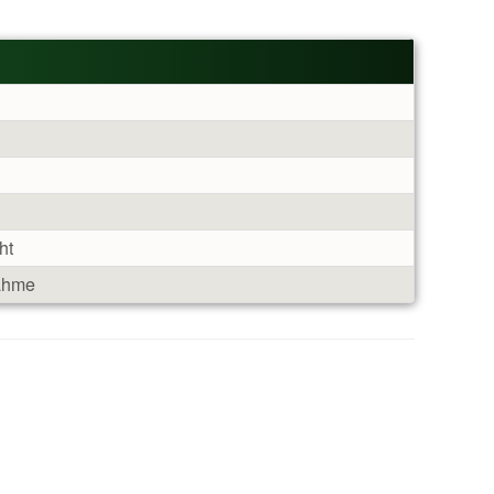
ht
ahme