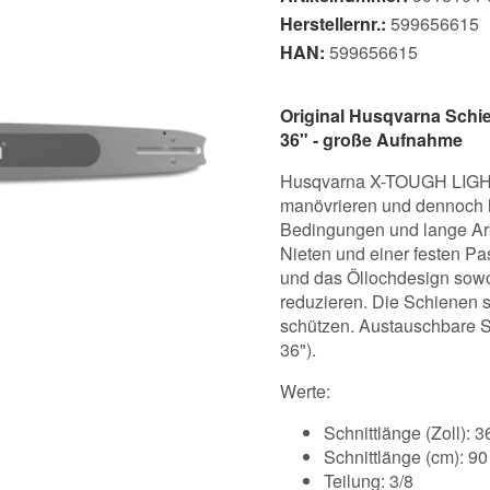
Herstellernr.:
599656615
HAN:
599656615
Original Husqvarna Schi
36" - große Aufnahme
Husqvarna X-TOUGH LIGHT 
manövrieren und dennoch l
Bedingungen und lange Arb
Nieten und einer festen P
und das Öllochdesign sowo
reduzieren. Die Schienen s
schützen. Austauschbare Spit
36").
Werte:
Schnittlänge (Zoll): 3
Schnittlänge (cm): 9
Teilung: 3/8