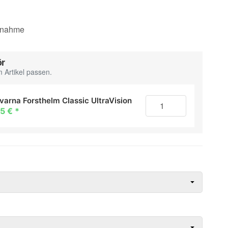
fnahme
ör
 Artikel passen.
varna Forsthelm Classic UltraVision
85 €
*