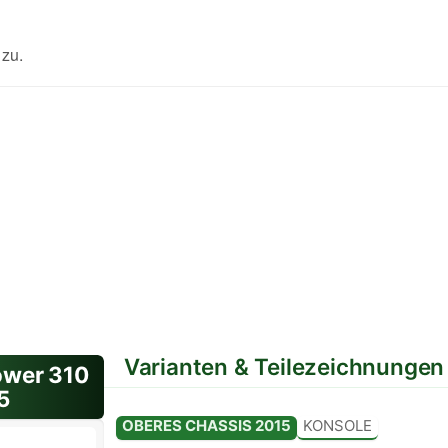
zu.
Varianten & Teilezeichnungen
wer 310
5
Variante: Standard
OBERES CHASSIS 2015
KONSOLE