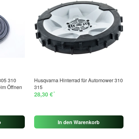
305 310
Husqvarna Hinterrad für Automower 310
Hu
eim Öffnen
315
Au
*
28,30 €
un
Mä
16
b
In den Warenkorb