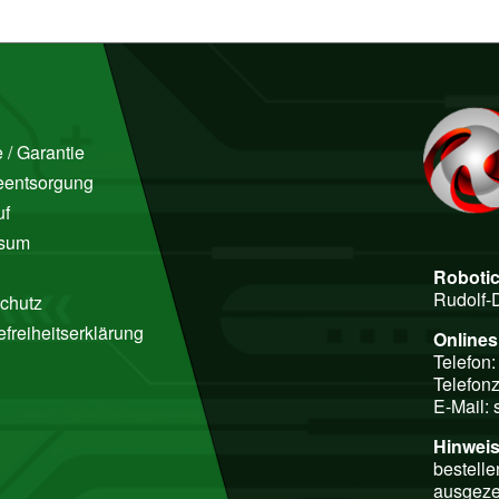
 / Garantie
ieentsorgung
uf
ssum
Roboti
Rudolf-
chutz
efreiheitserklärung
Online
Telefon
Telefonz
E-Mail:
Hinweis
bestelle
ausgeze