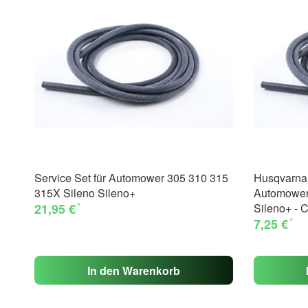
Service Set für Automower 305 310 315
Husqvarna 
315X Sileno Sileno+
Automower
*
21,95 €
Sileno+ - 
*
7,25 €
In den Warenkorb