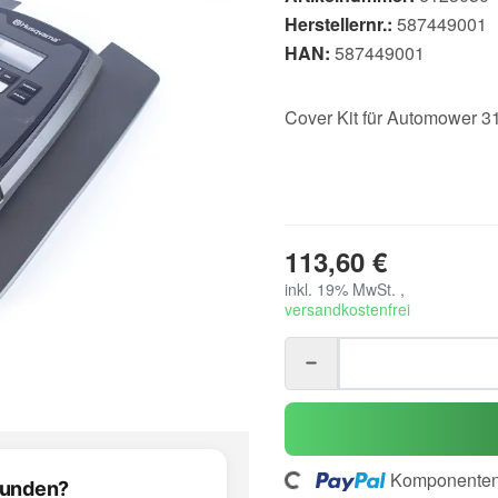
Herstellernr.:
587449001
HAN:
587449001
Cover Kit für Automower 310
113,60 €
inkl. 19% MwSt. ,
versandkostenfrei
Loading...
Komponenten 
efunden?