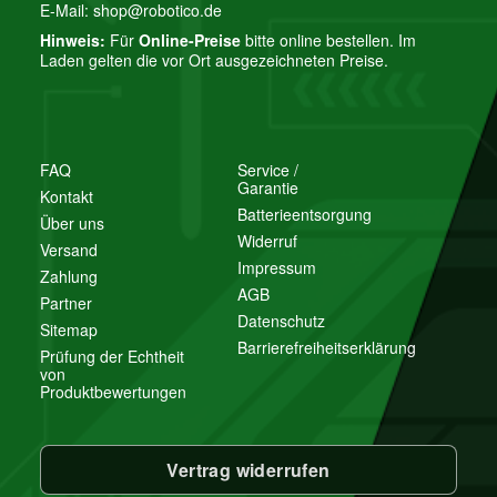
E-Mail:
shop@robotico.de
Hinweis:
Für
Online-Preise
bitte online bestellen. Im
Laden gelten die vor Ort ausgezeichneten Preise.
FAQ
Service /
Garantie
Kontakt
Batterieentsorgung
Über uns
Widerruf
Versand
Impressum
Zahlung
AGB
Partner
Datenschutz
Sitemap
Barrierefreiheitserklärung
Prüfung der Echtheit
von
Produktbewertungen
Vertrag widerrufen